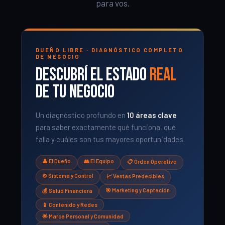
para vos.
DUEÑO LIBRE · DIAGNÓSTICO COMPLETO
DE NEGOCIO
Descubrí el estado
real
de tu negocio
Un diagnóstico profundo en
10 áreas clave
para saber exactamente qué funciona, qué
falla y cuáles son tus mayores oportunidades.
👤 El Dueño
👥 El Equipo
📋 Orden Operativo
⚙️ Sistema y Control
📈 Ventas Predecibles
🎯 Marketing y Captación
💰 Salud Financiera
📱 Contenido y Redes
🌟 Marca Personal y Comunidad