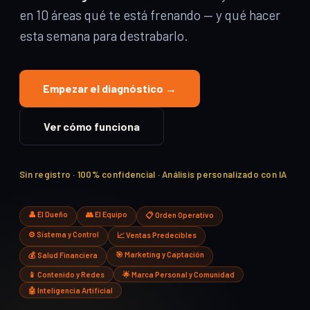
en 10 áreas qué te está frenando — y qué hacer
esta semana para destrabarlo.
Empezar el diagnóstico →
Ver cómo funciona
Sin registro · 100% confidencial · Análisis personalizado con IA
👤 El Dueño
👥 El Equipo
📋 Orden Operativo
⚙️ Sistema y Control
📈 Ventas Predecibles
🎯 Marketing y Captación
💰 Salud Financiera
📱 Contenido y Redes
🌟 Marca Personal y Comunidad
🤖 Inteligencia Artificial